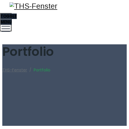
TOGGLE
MENU
Portfolio
THS-Fenster
/
Portfolio